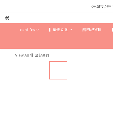
《光與夜之戀-
《光與夜之戀-
oshi-fes
▍優惠活動
熱門現貨區
《光與夜之戀-
View All
/
▍全部商品