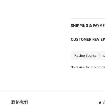
SHIPPING & PAYM
CUSTOMER REVIE
No review for this produ
聯絡我們
★☆ 