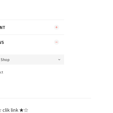
ENT
WS
ct
clik link ★☆