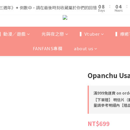
1
1
9
9
1
1
5
5
5
5
9
0
0
8
8
:
:
0
0
4
4
:
:
三週年》✦ 倒數中，請在最後時刻收藏屬於你們的回憶
三週年》✦ 倒數中，請在最後時刻收藏屬於你們的回憶
4
4
8
Days
Days
Hours
Hours
7
7
3
3
3
3
7
6
6
2
2
全館滿$999即享免運🚛
2
2
6
5
5
1
1
1
9
1
5
4
4
0
0
▍動漫／遊戲
光與夜之戀
▍Vtuber
▍療癒
0
8
:
0
4
:
三週年》✦ 倒數中，請在最後時刻收藏屬於你們的回憶
3
3
Days
Hours
7
3
2
2
FANFANS專欄
about us
6
2
1
1
5
1
0
0
4
0
3
Opanchu U
2
1
0
滿999免運費 on ord
【下單贈】 明信片（
量請參考明細內【贈品】
NT$699