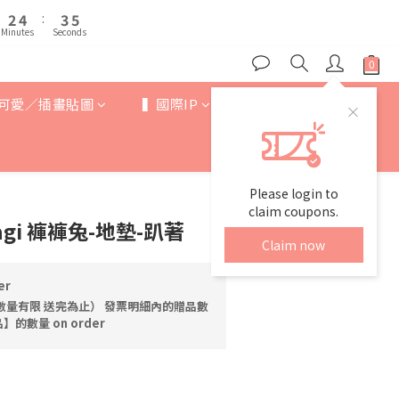
3
3
5
5
4
4
6
6
7
9
8
2
2
4
4
:
:
3
3
5
5
6
8
7
9
Minutes
Minutes
Seconds
Seconds
1
1
3
3
2
2
4
4
5
7
6
8
0
0
2
2
1
1
3
3
4
6
5
7
1
1
0
0
2
2
3
5
4
6
0
0
1
1
可愛／插畫貼圖
▍國際IP
▍歐美卡通
2
4
:
3
5
0
0
Minutes
Seconds
1
3
2
4
0
2
1
3
1
0
2
0
1
Please login to
0
claim coupons.
sagi 褲褲兔-地墊-趴著
Claim now
er
數量有限 送完為止） 發票明細內的贈品數
的數量 on order