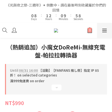
2
2
3
3
4
4
2
2
7
7
《光與夜之戀-三週年》✦ 倒數中，請在最後時刻收藏屬於你們的
《光與夜之戀-三週年》✦ 倒數中，請在最後時刻收藏屬於你們的
1
1
9
9
2
2
3
3
1
1
6
6
9
9
回憶
回憶
9
9
0
0
8
8
:
:
1
1
2
2
:
:
0
0
9
9
:
:
5
5
8
8
8
9
8
Days
Days
Hours
Hours
Minutes
Minutes
Seconds
Seconds
7
7
0
0
1
1
8
8
4
4
7
7
7
8
9
7
6
6
0
0
7
7
3
3
6
6
6
7
8
6
5
5
6
6
2
2
5
5
5
6
7
5
全館滿$999即享免運🚛
4
4
5
5
1
1
4
4
4
5
6
4
9
3
3
4
4
0
0
3
3
3
4
5
3
8
（熱銷追加）小魔女DoReMi-無線充電
2
2
3
3
2
2
2
3
4
2
7
《光與夜之戀-三週年》✦ 倒數中，請在最後時刻收藏屬於你們的
盤-帕拉拉轉換器
1
1
2
2
1
1
1
9
2
3
1
6
9
回憶
0
0
1
1
0
0
0
8
:
1
2
:
0
9
:
5
8
0
0
Days
Hours
Minutes
Seconds
7
0
1
8
4
7
Until
08/31 16:00
【活動】【FANFANS 推し祭】指定 IP 85
6
0
7
3
6
折！ on selected categories
5
6
2
5
滿999免運費 on order
4
5
1
4
3
4
0
3
2
3
2
1
2
1
NT$990
0
1
0
0