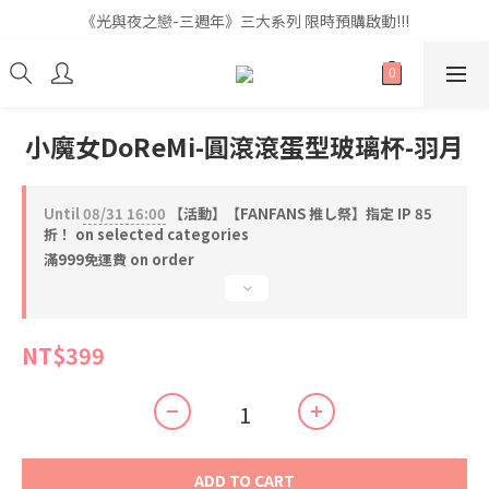
《光與夜之戀-三週年》三大系列 限時預購啟動!!!
《光與夜之戀-三週年》三大系列 限時預購啟動!!!
全館滿$999即享免運🚛
《光與夜之戀-三週年》三大系列 限時預購啟動!!!
小魔女DoReMi-圓滾滾蛋型玻璃杯-羽月
Until
08/31 16:00
【活動】【FANFANS 推し祭】指定 IP 85
折！ on selected categories
滿999免運費 on order
NT$399
ADD TO CART