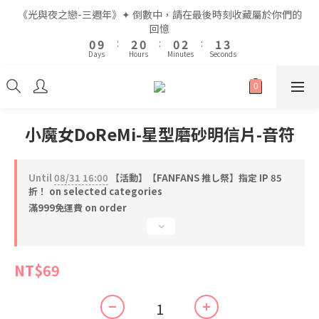
2
2
4
4
2
2
2
2
4
4
3
3
5
5
《光與夜之戀-三週年》✦ 倒數中，請在最後時刻收藏屬於你們的
《光與夜之戀-三週年》✦ 倒數中，請在最後時刻收藏屬於你們的
1
1
3
3
1
1
1
1
3
3
2
2
4
4
回憶
回憶
9
9
9
0
0
9
9
:
:
2
2
0
0
:
:
0
0
2
2
:
:
1
1
3
3
8
8
8
9
Days
Days
Hours
Hours
Minutes
Minutes
Seconds
Seconds
8
8
1
1
1
1
0
0
2
2
7
9
7
7
9
8
7
7
0
0
0
0
1
1
6
8
6
6
8
7
9
6
6
0
0
5
7
5
5
7
6
8
全館滿$999即享免運🚛
5
5
4
6
4
4
6
5
7
4
4
3
5
3
3
5
4
6
小魔女DoReMi-星型磨砂明信片-音符
3
3
2
4
2
2
4
3
5
《光與夜之戀-三週年》✦ 倒數中，請在最後時刻收藏屬於你們的
2
2
1
3
1
1
3
2
4
回憶
1
1
0
9
:
2
0
:
0
2
:
1
3
Until
08/31 16:00
【活動】【FANFANS 推し祭】指定 IP 85
0
0
Days
Hours
Minutes
Seconds
8
1
1
0
2
折！ on selected categories
7
0
0
1
滿999免運費 on order
6
0
5
4
NT$69
3
2
1
0