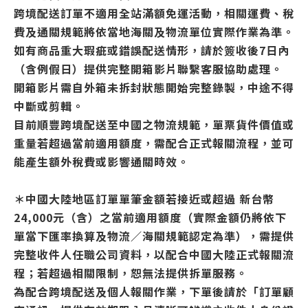
跨境配送訂單不適用全站滿額免運活動，相關運費、稅
費及通關規範將依當地海關及物流單位實際作業為準。
如有商品重大瑕疵或錯誤配送情形，請於簽收後7日內
（含例假日）提供完整開箱影片聯繫客服協助處理。
開箱影片需自外箱未拆封狀態開始完整錄製，中途不得
中斷或剪輯。
目前順豐跨境配送至中國之物流規範，單票貨件價值或
重量若超過當前適用額度，需配合正式報關流程，並可
能產生額外稅費或影響通關時效。
＊中國大陸地區訂單單筆金額若接近或超過 新台幣
24,000元（含）之當前適用額度（實際金額仍將依下
單當下匯率換算及物流／海關規範認定為準），需提供
完整收件人任職公司資料，以配合中國大陸正式報關流
程；若超過相關限制，恕無法提供拆單服務。
為配合跨境配送及個人報關作業，下單後請於「訂單顧