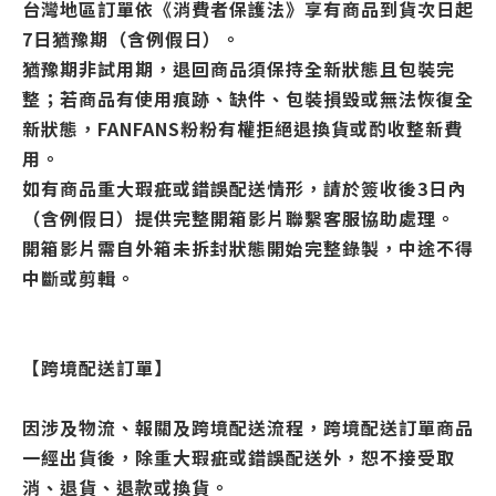
台灣地區訂單依《消費者保護法》享有商品到貨次日起
7日猶豫期（含例假日）。
猶豫期非試用期，退回商品須保持全新狀態且包裝完
整；若商品有使用痕跡、缺件、包裝損毀或無法恢復全
新狀態，FANFANS粉粉有權拒絕退換貨或酌收整新費
用。
如有商品重大瑕疵或錯誤配送情形，請於簽收後3日內
（含例假日）提供完整開箱影片聯繫客服協助處理。
開箱影片需自外箱未拆封狀態開始完整錄製，中途不得
中斷或剪輯。
【跨境配送訂單】
因涉及物流、報關及跨境配送流程，跨境配送訂單商品
一經出貨後，除重大瑕疵或錯誤配送外，恕不接受取
消、退貨、退款或換貨。