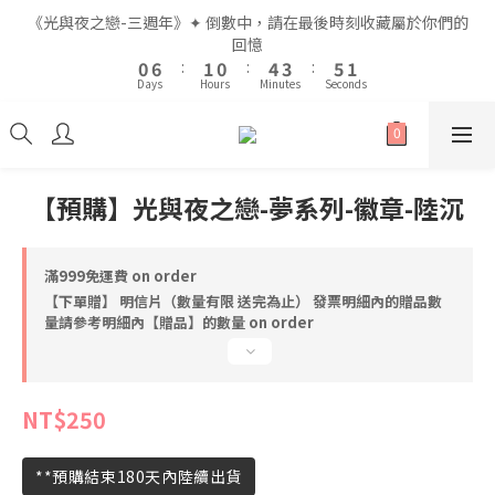
2
2
8
8
3
3
2
2
6
6
5
5
7
7
2
2
《光與夜之戀-三週年》✦ 倒數中，請在最後時刻收藏屬於你們的
《光與夜之戀-三週年》✦ 倒數中，請在最後時刻收藏屬於你們的
1
1
7
7
2
2
1
1
5
5
4
4
6
6
1
1
回憶
回憶
9
9
9
0
0
6
6
:
:
1
1
0
0
:
:
4
4
3
3
:
:
5
5
0
0
8
9
8
8
Days
Days
Hours
Hours
Minutes
Minutes
Seconds
Seconds
5
5
0
0
3
3
2
2
4
4
7
8
7
7
4
4
2
2
1
1
3
3
6
7
6
9
6
3
3
1
1
0
0
2
2
5
6
5
9
8
5
全館滿$999即享免運🚛
2
2
0
0
1
1
4
5
4
8
7
9
4
1
1
0
0
3
9
4
3
7
6
8
3
【預購】光與夜之戀-夢系列-徽章-陸沉
0
0
2
8
3
2
6
5
7
2
《光與夜之戀-三週年》✦ 倒數中，請在最後時刻收藏屬於你們的
1
7
2
1
5
4
6
1
回憶
0
6
:
1
0
:
4
3
:
5
0
滿999免運費 on order
Days
Hours
Minutes
Seconds
5
0
3
2
4
【下單贈】 明信片（數量有限 送完為止） 發票明細內的贈品數
4
2
1
3
量請參考明細內【贈品】的數量 on order
3
1
0
2
2
0
1
1
0
NT$250
0
**預購結束180天內陸續出貨