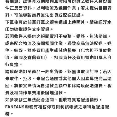
客通訊」提供有效期限內且清晰可辨識之收件人身份證
件正反面資料，以利物流及通關作業；若未提供相關資
料，可能導致商品無法出貨或配送延誤。
下單後可於該筆訂單之顧客通訊上傳照片，請確認浮水
印勿遮擋證件文字資訊。
若因收件人提供之報關資料不完整、錯誤、無法辨識，
或未配合物流及海關相關作業，導致商品無法配送、退
件、銷毀、額外費用產生或其他損失（包含但不限於物
流、報關及倉儲費用），相關責任及費用需由訂購人自
行負擔。
跨境配送訂單商品一經出貨後，恕無法取消訂單；若因
未取件、拒收、未配合通關或其他個人因素導致商品退
回，將依實際情況自退款金額中扣除跨境配送運費、稅
費及相關作業費用後辦理退款。
如多次發生無法配合通關、拒收或異常配送情形，
FANFANS粉粉有權暫停或限制該帳號之購物及配送服
務。