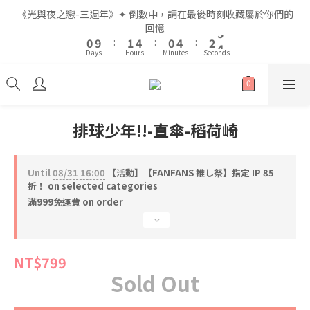
2
2
3
3
6
6
2
2
6
6
4
4
6
6
《光與夜之戀-三週年》✦ 倒數中，請在最後時刻收藏屬於你們的
《光與夜之戀-三週年》✦ 倒數中，請在最後時刻收藏屬於你們的
1
1
2
2
5
5
1
1
5
5
3
3
5
5
回憶
回憶
9
9
0
0
9
9
:
:
1
1
4
4
:
:
0
0
4
4
:
:
2
2
4
4
8
9
8
Days
Days
Hours
Hours
Minutes
Minutes
Seconds
Seconds
8
8
0
0
3
3
3
3
1
1
3
3
7
8
7
9
7
7
2
2
2
2
0
0
2
2
6
7
6
8
6
6
1
1
1
1
1
1
5
6
9
5
9
7
9
全館滿$999即享免運🚛
5
5
0
0
0
0
0
0
4
5
8
4
8
6
8
4
4
3
4
7
3
7
5
7
排球少年!!-直傘-稻荷崎
3
3
2
3
6
2
6
4
6
《光與夜之戀-三週年》✦ 倒數中，請在最後時刻收藏屬於你們的
2
2
1
2
5
1
5
3
5
回憶
1
1
0
9
:
1
4
:
0
4
:
2
4
Until
08/31 16:00
【活動】【FANFANS 推し祭】指定 IP 85
0
0
Days
Hours
Minutes
Seconds
8
0
3
3
1
3
折！ on selected categories
7
2
2
0
2
滿999免運費 on order
6
1
1
1
5
0
0
0
4
NT$799
3
Sold Out
2
1
0