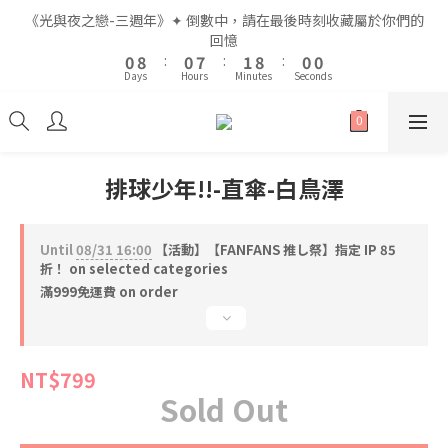
2
2
2
2
9
9
3
3
2
2
2
2
《光與夜之戀-三週年》✦ 倒數中，請在最後時刻收藏屬於你們的
《光與夜之戀-三週年》✦ 倒數中，請在最後時刻收藏屬於你們的
1
1
9
9
1
1
8
8
2
2
9
9
1
1
1
1
回憶
回憶
9
9
9
9
0
0
8
8
:
:
0
0
7
7
:
:
1
1
8
8
:
:
0
0
0
0
8
8
9
8
8
Days
Days
Hours
Hours
Minutes
Minutes
Seconds
Seconds
7
7
6
6
0
0
7
7
7
7
8
7
7
6
6
5
5
6
6
6
6
7
6
6
5
5
4
4
5
5
5
5
6
5
5
全館滿$999即享免運🚛
4
4
3
3
4
4
4
4
5
4
4
3
3
2
2
3
3
3
3
4
3
3
排球少年!!-直傘-白鳥澤
2
2
1
1
2
2
2
2
9
3
2
2
《光與夜之戀-三週年》✦ 倒數中，請在最後時刻收藏屬於你們的
1
1
0
0
1
1
1
9
1
8
2
9
1
1
回憶
0
0
0
0
0
8
:
0
7
:
1
8
:
0
0
Until
08/31 16:00
【活動】【FANFANS 推し祭】指定 IP 85
Days
Hours
Minutes
Seconds
7
6
0
7
折！ on selected categories
6
5
6
滿999免運費 on order
5
4
5
4
3
4
3
2
3
NT$799
2
1
2
Sold Out
1
0
1
0
0