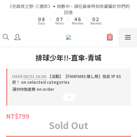
2
2
2
2
9
9
6
6
8
8
2
2
4
4
《光與夜之戀-三週年》✦ 倒數中，請在最後時刻收藏屬於你們的
《光與夜之戀-三週年》✦ 倒數中，請在最後時刻收藏屬於你們的
1
1
9
9
1
1
8
8
5
5
7
7
1
1
3
3
回憶
回憶
9
9
9
0
0
8
8
:
:
0
0
7
7
:
:
4
4
6
6
:
:
0
0
2
2
8
8
8
Days
Days
Hours
Hours
Minutes
Minutes
Seconds
Seconds
7
7
6
6
3
3
5
5
1
1
7
7
7
9
6
6
5
5
2
2
4
4
0
0
6
6
6
8
5
5
4
4
1
1
3
3
5
5
9
5
7
全館滿$999即享免運🚛
4
4
3
3
0
0
2
2
4
4
8
4
6
3
3
2
2
1
1
3
3
7
9
3
5
排球少年!!-直傘-青城
2
2
1
1
0
0
2
2
9
6
8
2
4
《光與夜之戀-三週年》✦ 倒數中，請在最後時刻收藏屬於你們的
1
1
0
0
1
9
1
8
5
7
1
3
回憶
0
0
0
8
:
0
7
:
4
6
:
0
2
Until
08/31 16:00
【活動】【FANFANS 推し祭】指定 IP 85
Days
Hours
Minutes
Seconds
7
6
3
5
1
折！ on selected categories
6
5
2
4
0
滿999免運費 on order
5
4
1
3
4
3
0
2
3
2
1
NT$799
2
1
0
Sold Out
1
0
0