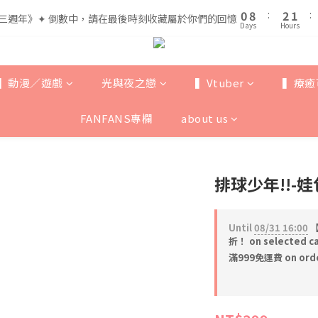
1
1
9
9
3
3
2
2
5
7
6
0
0
8
8
:
:
2
2
1
1
:
:
三週年》✦ 倒數中，請在最後時刻收藏屬於你們的回憶
三週年》✦ 倒數中，請在最後時刻收藏屬於你們的回憶
4
6
5
Days
Days
Hours
Hours
7
7
1
1
0
0
3
5
4
6
6
0
0
全館滿$999即享免運🚛
2
4
3
5
5
1
9
3
2
4
4
▍動漫／遊戲
光與夜之戀
▍Vtuber
▍療癒
0
8
:
2
1
:
三週年》✦ 倒數中，請在最後時刻收藏屬於你們的回憶
3
3
Days
Hours
7
1
0
2
2
FANFANS專欄
about us
6
0
1
1
5
0
0
4
3
排球少年!!-
2
1
0
Until
08/31 16:00
【
折！ on selected c
滿999免運費 on ord