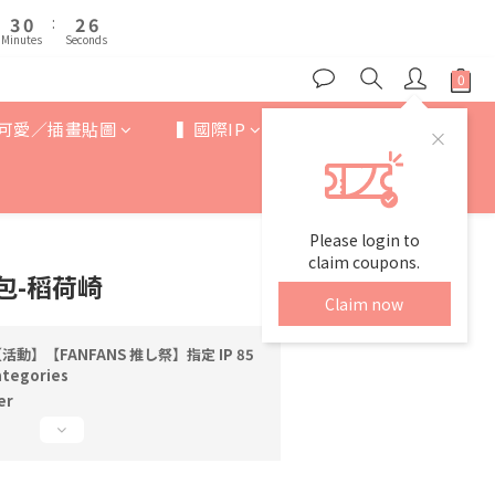
4
4
1
1
3
3
6
6
8
5
7
3
3
0
0
:
:
2
2
5
5
7
4
6
Minutes
Minutes
Seconds
Seconds
2
2
1
1
9
4
4
6
3
5
1
1
0
0
8
3
3
5
2
4
0
0
7
2
2
4
1
3
6
可愛／插畫貼圖
▍國際IP
▍歐美卡通
1
1
3
0
:
2
5
0
0
Minutes
Seconds
2
1
4
1
0
3
0
2
Please login to
1
claim coupons.
0
娃包-稻荷崎
Claim now
活動】【FANFANS 推し祭】指定 IP 85
ategories
er