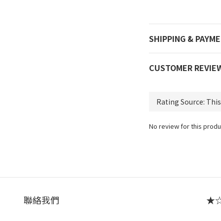
SHIPPING & PAYM
CUSTOMER REVIE
No review for this produ
聯絡我們
★☆ 