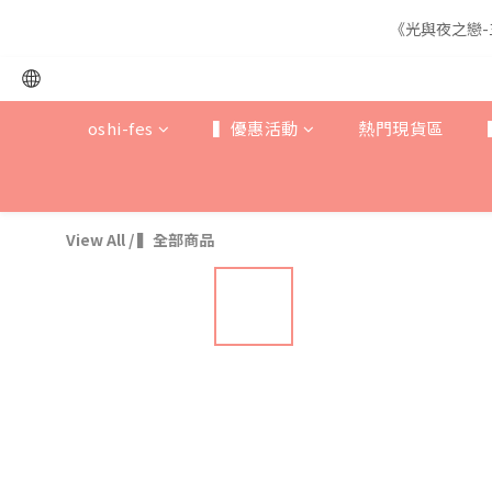
《光與夜之戀-
《光與夜之戀-
oshi-fes
▍優惠活動
熱門現貨區
《光與夜之戀-
View All
/
▍全部商品