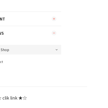
ENT
WS
ct
clik link ★☆