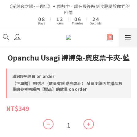
2
2
3
3
4
4
2
2
8
8
4
4
6
6
《光與夜之戀-三週年》✦ 倒數中，請在最後時刻收藏屬於你們的
《光與夜之戀-三週年》✦ 倒數中，請在最後時刻收藏屬於你們的
1
1
9
9
2
2
3
3
1
1
7
7
3
3
5
5
回憶
回憶
9
9
0
0
8
8
:
:
1
1
2
2
:
:
0
0
6
6
:
:
2
2
4
4
8
9
8
Days
Days
Hours
Hours
Minutes
Minutes
Seconds
Seconds
7
7
0
0
1
1
5
5
1
1
3
3
7
8
9
7
9
6
6
0
0
4
4
0
0
2
2
6
7
8
6
8
5
5
3
3
1
1
5
6
7
5
7
9
全館滿$999即享免運🚛
4
4
2
2
0
0
4
5
6
4
6
8
3
3
1
1
3
4
5
3
9
5
7
Opanchu Usagi 褲褲兔-麂皮票卡夾-藍
2
2
0
0
2
3
4
2
8
4
6
《光與夜之戀-三週年》✦ 倒數中，請在最後時刻收藏屬於你們的
1
1
1
9
2
3
1
7
3
5
回憶
0
0
0
8
:
1
2
:
0
6
:
2
4
滿999免運費 on order
Days
Hours
Minutes
Seconds
7
0
1
5
1
3
【下單贈】 明信片（數量有限 送完為止） 發票明細內的贈品數
6
0
4
0
2
量請參考明細內【贈品】的數量 on order
5
3
1
4
2
0
NT$349
3
1
2
0
1
0