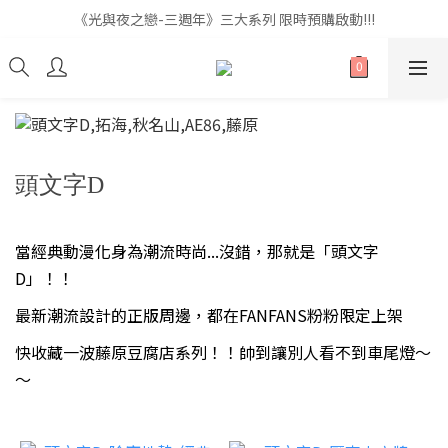
《光與夜之戀-三週年》三大系列 限時預購啟動!!!
《光與夜之戀-三週年》三大系列 限時預購啟動!!!
全館滿$999即享免運🚛
《光與夜之戀-三週年》三大系列 限時預購啟動!!!
頭文字D
當經典動漫化身為潮流時尚...沒錯，那就是「頭文字
D」！！
最新潮流設計的正版周邊，都在FANFANS粉粉限定上架
快收藏一波
藤原豆腐店系列！！帥到讓別人看不到車尾燈～
～