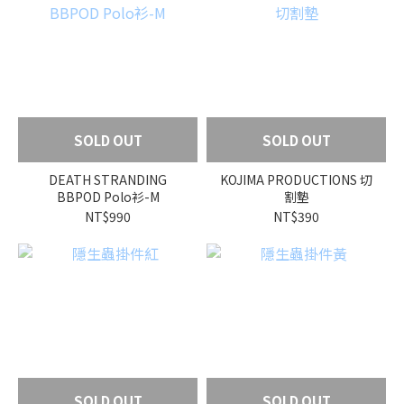
SOLD OUT
SOLD OUT
DEATH STRANDING
KOJIMA PRODUCTIONS 切
BBPOD Polo衫-M
割墊
NT$990
NT$390
SOLD OUT
SOLD OUT