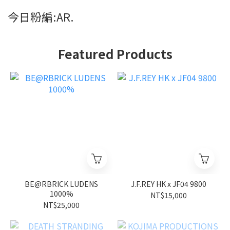
今日粉編:AR.
Featured Products
BE@RBRICK LUDENS
J.F.REY HK x JF04 9800
1000%
NT$15,000
NT$25,000