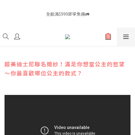
7
8
7
5
1
3
3
3
2
9
3
2
5
7
7
7
《光與夜之戀-三週年》✦ 倒數中，請在最後時刻收藏屬於你們的
6
7
6
9
4
0
2
2
2
1
8
2
1
4
6
6
6
回憶
5
6
5
8
全館滿$999即享免運🚛
3
1
1
1
0
7
:
1
0
:
3
5
:
5
5
4
5
4
7
9
9
9
Days
2
Hours
Minutes
0
Seconds
0
0
6
0
2
4
4
4
3
4
3
6
8
8
8
1
5
1
3
3
3
2
9
3
2
5
7
7
7
《光與夜之戀-三週年》✦ 倒數中，請在最後時刻收藏屬於你們的
0
4
0
2
2
2
1
8
2
1
4
6
6
6
回憶
3
1
1
1
0
7
:
1
0
:
3
5
:
5
5
Days
2
Hours
Minutes
0
Seconds
0
0
6
0
2
4
4
4
1
5
1
3
3
3
超美迪士尼聯名婚紗！滿足你想當公主的慾望
0
4
0
2
2
2
～你最喜歡哪位公主的款式？
3
1
1
1
2
0
0
0
1
0