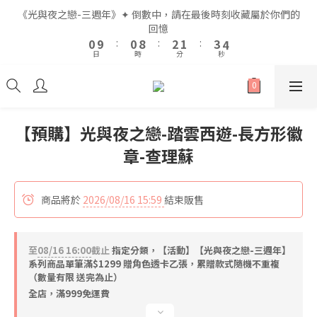
2
2
2
2
4
4
3
3
5
5
6
6
《光與夜之戀-三週年》✦ 倒數中，請在最後時刻收藏屬於你們的
《光與夜之戀-三週年》✦ 倒數中，請在最後時刻收藏屬於你們的
1
1
1
1
9
9
3
3
2
2
4
4
5
5
回憶
回憶
9
9
0
0
9
9
:
:
0
0
8
8
:
:
2
2
1
1
:
:
3
3
4
4
8
8
9
日
日
時
時
分
分
秒
秒
8
8
7
7
1
1
0
0
2
2
3
3
7
7
9
8
7
7
6
6
0
0
1
1
2
2
6
6
8
7
9
6
6
5
5
0
0
1
1
5
5
7
6
8
9
全館滿$999即享免運🚛
5
5
4
4
0
0
4
4
6
5
7
8
4
4
3
3
3
3
5
4
6
7
【預購】光與夜之戀-踏雲西遊-長方形徽
3
3
2
2
2
2
4
3
5
6
《光與夜之戀-三週年》✦ 倒數中，請在最後時刻收藏屬於你們的
章-查理蘇
2
2
1
1
1
1
9
3
2
4
5
回憶
1
1
0
0
0
9
:
0
8
:
2
1
:
3
4
0
0
日
時
分
秒
8
7
1
0
2
3
商品將於
2026/08/16 15:59
結束販售
7
6
0
1
2
6
5
0
1
5
4
0
至
08/16 16:00
截止
4
指定分類，【活動】【光與夜之戀-三週年】
3
系列商品單筆滿$1299 贈角色透卡乙張，累贈款式隨機不重複
3
2
（數量有限 送完為止）
2
1
全店，滿999免運費
1
0
0