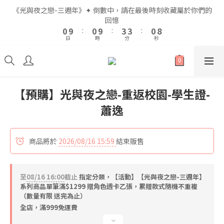
2
2
2
2
5
5
5
5
2
2
《光與夜之戀-三週年》✦ 倒數中，請在最後時刻收藏屬於你們的
《光與夜之戀-三週年》✦ 倒數中，請在最後時刻收藏屬於你們的
9
9
1
1
1
1
4
4
4
4
1
1
回憶
回憶
9
9
9
8
8
0
0
9
9
:
:
0
0
9
9
:
:
3
3
3
3
:
:
0
0
8
8
8
日
日
時
時
分
分
秒
秒
7
7
8
8
8
8
2
2
2
2
7
7
7
6
6
7
7
7
7
1
1
1
1
6
6
9
9
6
5
5
6
6
6
6
0
0
0
0
5
5
8
8
5
全館滿$999即享免運🚛
4
4
5
5
5
5
4
4
7
7
4
3
3
4
4
4
4
3
3
6
6
3
【預購】光與夜之戀-重返校園-學生證-
2
2
3
3
3
3
2
2
5
5
2
《光與夜之戀-三週年》✦ 倒數中，請在最後時刻收藏屬於你們的
1
1
蕭逸
2
2
2
2
9
1
1
4
4
1
回憶
0
0
1
1
1
1
8
0
9
:
0
9
:
3
3
:
0
0
0
0
0
日
時
分
秒
7
8
8
2
2
商品將於
2026/08/16 15:59
結束販售
6
7
7
1
1
5
6
6
0
0
4
5
5
3
至
08/16 16:00
截止
4
指定分類，【活動】【光與夜之戀-三週年】
4
系列商品單筆滿$1299 贈角色透卡乙張，累贈款式隨機不重複
2
3
3
（數量有限 送完為止）
1
2
2
全店，滿999免運費
0
1
1
0
0