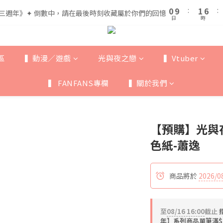
1
1
2
2
7
7
5
6
0
0
9
9
:
:
1
1
6
6
:
:
三週年》✦ 倒數中，請在最後時刻收藏屬於你們的回憶
三週年》✦ 倒數中，請在最後時刻收藏屬於你們的回憶
4
5
日
日
時
時
8
8
0
0
5
5
3
4
9
7
7
4
4
全館滿$999即享免運🚛
2
3
8
6
6
3
3
1
2
7
5
5
2
2
區
▍動漫／遊戲
光與夜之戀
▍Vtuber
0
9
:
1
6
:
三週年》✦ 倒數中，請在最後時刻收藏屬於你們的回憶
4
4
1
1
日
時
8
0
5
3
3
0
0
▍ FANFANS專欄
▍關於我們
7
4
2
2
6
3
1
1
5
2
0
0
4
1
【預購】光與
3
0
2
色紙-蕭逸
1
0
商品將於
2026/0
至
08/16 16:00
截止
年】系列商品單筆滿$