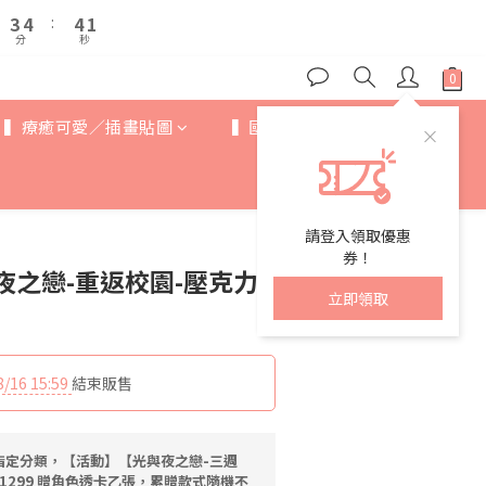
4
4
5
5
5
5
2
2
8
9
9
6
3
3
4
4
:
:
4
4
1
1
7
8
8
5
分
分
秒
秒
2
2
3
3
3
3
0
0
6
7
7
4
1
1
2
2
2
2
5
6
6
3
0
0
1
1
1
1
4
5
5
2
0
0
0
0
▍療癒可愛／插畫貼圖
▍國際IP
▍歐美卡通
3
4
:
4
1
分
秒
2
3
3
0
1
2
2
0
1
1
0
0
請登入領取優惠
券！
夜之戀-重返校園-壓克力
立即領取
8/16 15:59
結束販售
指定分類，【活動】【光與夜之戀-三週
1299 贈角色透卡乙張，累贈款式隨機不