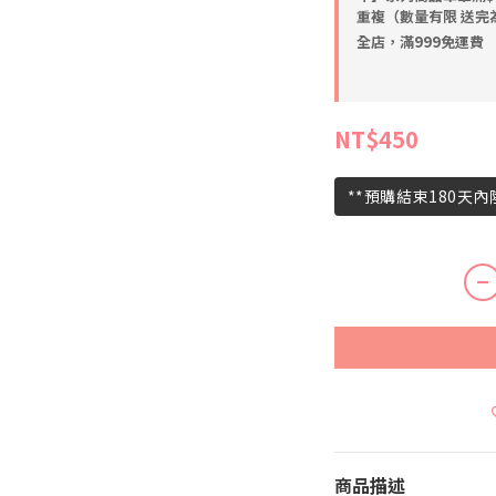
重複（數量有限 送完
全店，滿999免運費
NT$450
**預購結束180天
商品描述