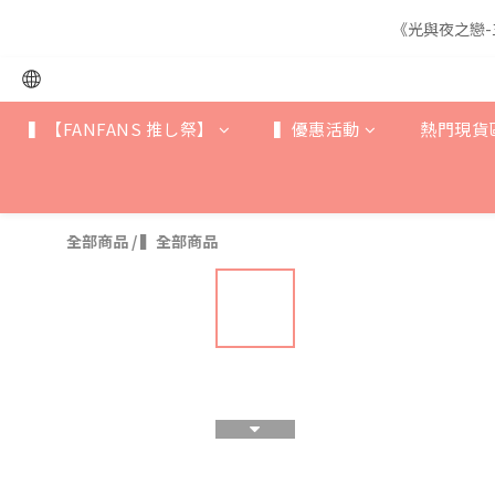
《光與夜之戀-
《光與夜之戀-
▍【FANFANS 推し祭】
▍優惠活動
熱門現貨
《光與夜之戀-
全部商品
/
▍全部商品