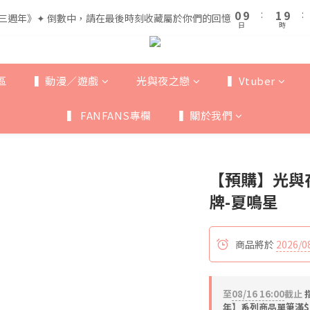
1
1
2
2
5
6
0
0
9
9
:
:
1
1
9
9
:
:
三週年》✦ 倒數中，請在最後時刻收藏屬於你們的回憶
三週年》✦ 倒數中，請在最後時刻收藏屬於你們的回憶
4
5
日
日
時
時
8
8
0
0
8
8
3
4
7
7
7
7
全館滿$999即享免運🚛
2
3
6
6
6
6
1
2
5
5
5
5
區
▍動漫／遊戲
光與夜之戀
▍Vtuber
0
9
:
1
9
:
三週年》✦ 倒數中，請在最後時刻收藏屬於你們的回憶
4
4
4
4
日
時
8
0
8
3
3
3
3
▍ FANFANS專欄
▍關於我們
7
7
2
2
2
2
6
6
1
1
1
1
5
5
0
0
0
0
4
4
【預購】光與
3
3
2
2
牌-夏鳴星
1
1
0
0
商品將於
2026/0
至
08/16 16:00
截止
年】系列商品單筆滿$