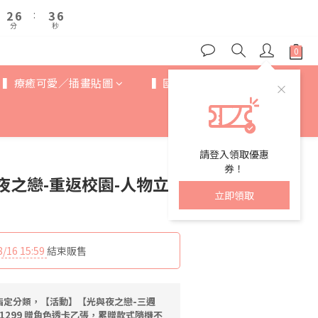
3
3
7
7
4
4
6
6
7
8
2
2
6
6
:
:
3
3
5
5
6
7
9
分
分
秒
秒
1
1
5
5
2
2
4
4
5
9
6
8
0
0
4
4
1
1
3
3
4
8
5
7
3
3
0
0
2
2
3
7
4
6
2
2
1
1
▍療癒可愛／插畫貼圖
▍國際IP
▍歐美卡通
2
6
:
3
5
1
1
0
0
分
秒
1
5
2
4
0
0
0
4
1
3
3
0
2
2
1
請登入領取優惠
1
0
券！
夜之戀-重返校園-人物立
0
立即領取
8/16 15:59
結束販售
指定分類，【活動】【光與夜之戀-三週
1299 贈角色透卡乙張，累贈款式隨機不