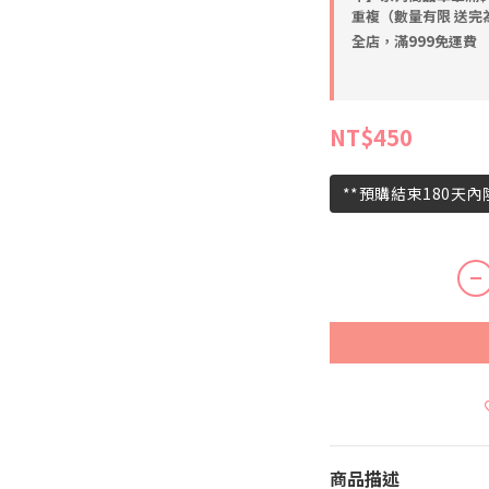
重複（數量有限 送完
全店，滿999免運費
NT$450
**預購結束180天
商品描述