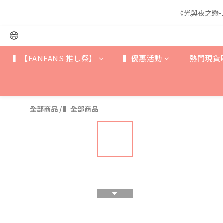
《光與夜之戀-
《光與夜之戀-
▍【FANFANS 推し祭】
▍優惠活動
熱門現貨
《光與夜之戀-
全部商品
/
▍全部商品