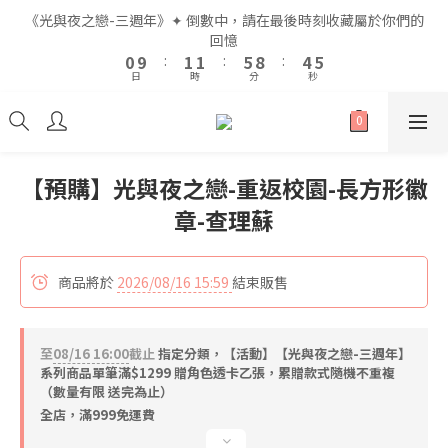
2
2
3
3
3
3
7
7
6
6
7
7
《光與夜之戀-三週年》✦ 倒數中，請在最後時刻收藏屬於你們的
《光與夜之戀-三週年》✦ 倒數中，請在最後時刻收藏屬於你們的
1
1
2
2
2
2
6
6
9
9
5
5
6
6
回憶
回憶
9
0
0
9
9
:
:
1
1
1
1
:
:
5
5
8
8
:
:
4
4
5
5
8
9
9
日
日
時
時
分
分
秒
秒
8
8
0
0
0
0
4
4
7
7
3
3
4
4
7
8
8
7
7
3
3
6
6
2
2
3
3
6
7
7
6
6
2
2
5
5
1
1
2
2
5
6
6
9
全館滿$999即享免運🚛
5
5
1
1
4
4
0
0
1
1
4
5
5
9
8
9
4
4
0
0
3
3
0
0
3
4
4
8
7
8
【預購】光與夜之戀-重返校園-長方形徽
3
3
2
2
2
3
3
7
6
7
《光與夜之戀-三週年》✦ 倒數中，請在最後時刻收藏屬於你們的
章-查理蘇
2
2
1
1
1
2
2
6
9
5
6
回憶
1
1
0
0
0
9
:
1
1
:
5
8
:
4
5
0
0
日
時
分
秒
8
0
0
4
7
3
4
商品將於
2026/08/16 15:59
結束販售
7
3
6
2
3
6
2
5
1
2
5
1
4
0
1
至
08/16 16:00
截止
4
指定分類，【活動】【光與夜之戀-三週年】
0
3
0
系列商品單筆滿$1299 贈角色透卡乙張，累贈款式隨機不重複
3
2
（數量有限 送完為止）
2
1
全店，滿999免運費
1
0
0