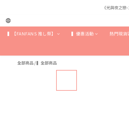
《光與夜之戀-
《光與夜之戀-
▍【FANFANS 推し祭】
▍優惠活動
熱門現貨
《光與夜之戀-
全部商品
/
▍全部商品