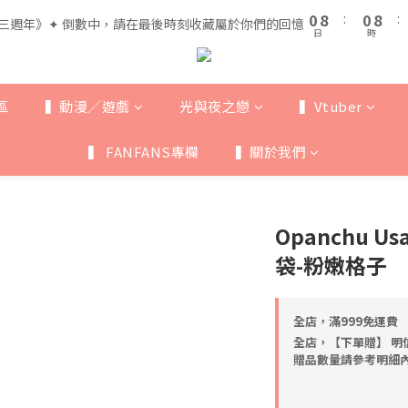
1
1
9
9
1
1
9
9
5
5
0
0
8
8
:
:
0
0
8
8
:
:
三週年》✦ 倒數中，請在最後時刻收藏屬於你們的回憶
三週年》✦ 倒數中，請在最後時刻收藏屬於你們的回憶
4
4
日
日
時
時
7
7
7
7
3
3
6
6
6
6
全館滿$999即享免運🚛
2
2
5
5
5
5
1
9
1
9
4
4
4
4
區
▍動漫／遊戲
光與夜之戀
▍Vtuber
0
8
:
0
8
:
三週年》✦ 倒數中，請在最後時刻收藏屬於你們的回憶
3
3
3
3
日
時
7
7
2
2
2
2
▍ FANFANS專欄
▍關於我們
6
6
1
1
1
1
5
5
0
0
0
0
4
4
3
3
Opanchu U
2
2
1
1
袋-粉嫩格子
0
0
全店，滿999免運費
全店，【下單贈】 明
贈品數量請參考明細