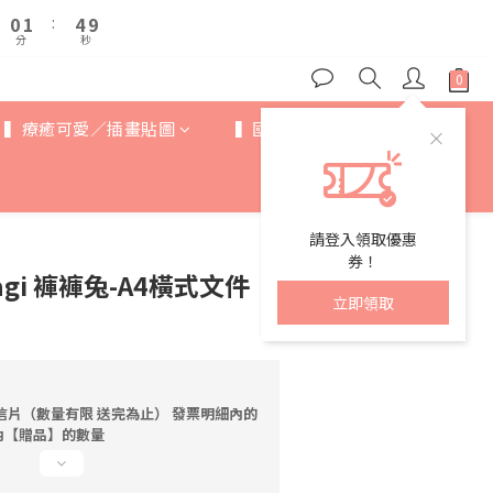
1
1
2
2
5
5
5
6
9
0
0
1
1
:
:
4
4
9
9
4
5
8
分
分
秒
秒
0
0
3
3
8
8
3
4
7
2
2
7
7
2
3
6
1
1
6
6
1
2
5
0
0
5
5
▍療癒可愛／插畫貼圖
▍國際IP
▍歐美卡通
0
1
:
4
9
4
4
分
秒
0
3
8
3
3
2
7
2
2
1
6
1
1
0
5
請登入領取優惠
0
0
4
券！
sagi 褲褲兔-A4橫式文件
3
立即領取
2
1
0
信片（數量有限 送完為止） 發票明細內的
內【贈品】的數量