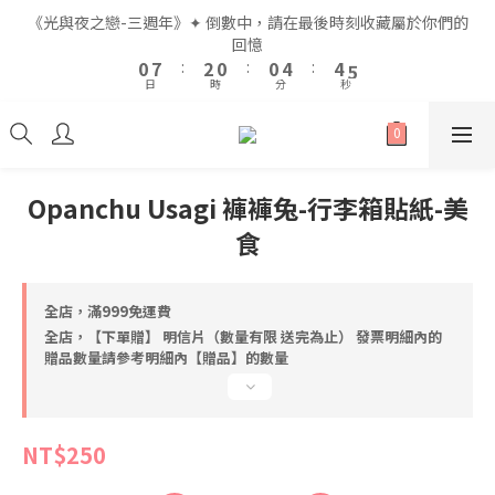
2
2
9
9
4
4
2
2
2
2
6
6
6
6
7
7
《光與夜之戀-三週年》✦ 倒數中，請在最後時刻收藏屬於你們的
《光與夜之戀-三週年》✦ 倒數中，請在最後時刻收藏屬於你們的
1
1
8
8
3
3
1
1
1
1
5
5
5
5
6
6
回憶
回憶
9
9
9
0
0
7
7
:
:
2
2
0
0
:
:
0
0
4
4
:
:
4
4
5
5
8
8
8
日
日
時
時
分
分
秒
秒
6
6
1
1
3
3
3
3
4
4
7
9
7
7
5
5
0
0
2
2
2
2
3
3
6
8
6
6
4
4
1
1
1
1
2
2
5
7
5
5
9
9
全館滿$999即享免運🚛
3
3
0
0
0
0
1
1
4
6
4
4
8
8
9
2
2
0
0
3
5
3
3
7
7
8
Opanchu Usagi 褲褲兔-行李箱貼紙-美
1
1
2
9
4
2
2
6
6
7
《光與夜之戀-三週年》✦ 倒數中，請在最後時刻收藏屬於你們的
食
0
0
1
8
3
1
1
5
5
6
回憶
0
7
:
2
0
:
0
4
:
4
5
日
時
分
秒
6
1
3
3
4
全店，滿999免運費
5
0
2
2
3
全店，【下單贈】 明信片（數量有限 送完為止） 發票明細內的
4
1
1
2
贈品數量請參考明細內【贈品】的數量
3
0
0
1
2
0
1
0
NT$250