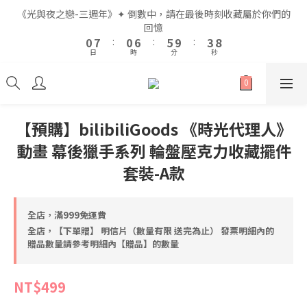
2
2
9
9
2
2
8
8
7
7
5
5
《光與夜之戀-三週年》✦ 倒數中，請在最後時刻收藏屬於你們的
《光與夜之戀-三週年》✦ 倒數中，請在最後時刻收藏屬於你們的
1
1
8
8
1
1
7
7
6
6
4
4
9
9
回憶
回憶
9
9
0
0
7
7
:
:
0
0
6
6
:
:
5
5
9
9
:
:
3
3
8
8
8
8
日
日
時
時
分
分
秒
秒
6
6
5
5
4
4
8
8
2
2
7
7
7
7
5
5
4
4
3
3
7
7
1
1
6
6
6
6
9
4
4
3
3
2
2
6
6
0
0
5
5
5
5
8
全館滿$999即享免運🚛
3
3
2
2
1
1
5
5
4
4
4
4
9
7
2
2
1
1
0
0
4
4
3
3
3
3
9
8
6
【預購】bilibiliGoods 《時光代理人》
1
1
0
0
3
3
2
2
2
9
2
8
7
5
《光與夜之戀-三週年》✦ 倒數中，請在最後時刻收藏屬於你們的
動畫 幕後獵手系列 輪盤壓克力收藏擺件
0
0
2
2
1
1
1
8
1
7
6
4
9
回憶
1
1
0
0
0
7
:
0
6
:
5
9
:
3
8
套裝-A款
0
0
日
時
分
秒
6
5
4
8
2
7
5
4
3
7
1
6
4
3
2
6
0
5
全店，滿999免運費
3
2
1
5
4
全店，【下單贈】 明信片（數量有限 送完為止） 發票明細內的
2
1
0
4
3
贈品數量請參考明細內【贈品】的數量
1
0
3
2
0
2
1
NT$499
1
0
0