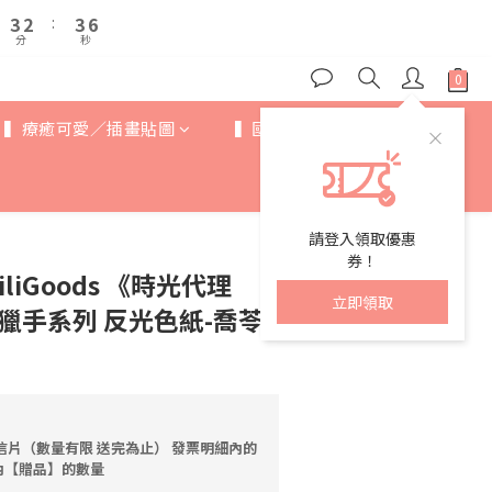
4
4
3
3
4
4
6
6
8
7
8
3
3
2
2
:
:
3
3
5
5
7
6
7
分
分
秒
秒
9
2
2
1
1
2
2
4
4
6
5
6
8
1
1
0
0
1
1
3
3
5
4
5
7
0
0
0
0
2
2
4
3
4
6
1
1
▍療癒可愛／插畫貼圖
▍國際IP
▍歐美卡通
3
2
:
3
5
0
0
分
秒
2
1
2
4
1
0
1
3
0
0
2
1
請登入領取優惠
0
券！
iliGoods 《時光代理
立即領取
獵手系列 反光色紙-喬苓
信片（數量有限 送完為止） 發票明細內的
內【贈品】的數量