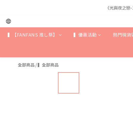
《光與夜之戀-
《光與夜之戀-
▍【FANFANS 推し祭】
▍優惠活動
熱門現貨
《光與夜之戀-
全部商品
/
▍全部商品