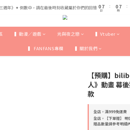
1
1
8
8
1
1
8
8
5
5
0
0
7
7
:
:
0
0
7
7
:
:
三週年》✦ 倒數中，請在最後時刻收藏屬於你們的回憶
三週年》✦ 倒數中，請在最後時刻收藏屬於你們的回憶
4
4
日
日
時
時
6
6
6
6
3
3
5
5
5
5
全館滿$999即享免運🚛
2
9
2
9
4
4
4
4
1
8
1
8
3
3
3
3
區
▍動漫／遊戲
光與夜之戀
▍Vtuber
0
7
:
0
7
:
三週年》✦ 倒數中，請在最後時刻收藏屬於你們的回憶
2
2
2
2
日
時
6
6
1
1
1
1
▍ FANFANS專欄
▍關於我們
5
5
0
0
0
0
4
4
3
3
2
2
【預購】bilib
1
1
0
0
人》動畫 幕後
款
全店，滿999免運費
全店，【下單贈】 明
贈品數量請參考明細