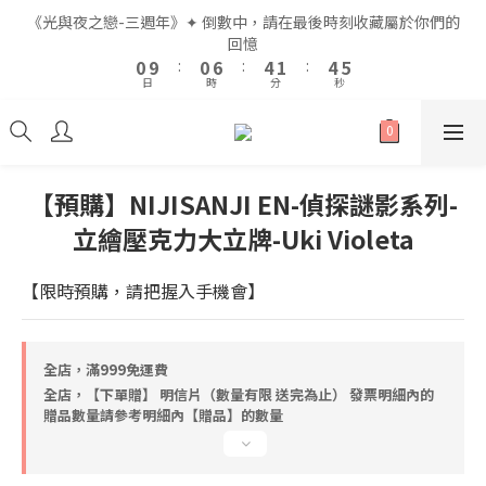
2
2
2
2
8
8
6
6
3
3
6
6
7
7
《光與夜之戀-三週年》✦ 倒數中，請在最後時刻收藏屬於你們的
《光與夜之戀-三週年》✦ 倒數中，請在最後時刻收藏屬於你們的
1
1
1
1
7
7
5
5
2
2
5
5
6
6
回憶
回憶
9
9
0
0
9
9
:
:
0
0
6
6
:
:
4
4
1
1
:
:
4
4
5
5
8
8
9
日
日
時
時
分
分
秒
秒
8
8
5
5
3
3
0
0
3
3
4
4
7
7
8
7
7
4
4
2
2
2
2
3
3
6
6
7
6
6
3
3
1
1
1
1
2
2
5
5
9
6
9
全館滿$999即享免運🚛
5
5
2
2
0
0
0
0
1
1
4
4
8
5
8
9
4
4
1
1
0
0
3
3
9
7
4
7
8
【預購】NIJISANJI EN-偵探謎影系列-
3
3
0
0
2
2
8
6
3
6
7
《光與夜之戀-三週年》✦ 倒數中，請在最後時刻收藏屬於你們的
立繪壓克力大立牌-Uki Violeta
2
2
1
1
7
5
2
5
6
回憶
1
1
0
9
:
0
6
:
4
1
:
4
5
0
0
日
時
分
秒
【限時預購，請把握入手機會】
8
5
3
0
3
4
7
4
2
2
3
6
3
1
1
2
5
2
0
0
1
全店，滿999免運費
4
1
0
全店，【下單贈】 明信片（數量有限 送完為止） 發票明細內的
3
0
贈品數量請參考明細內【贈品】的數量
2
1
0