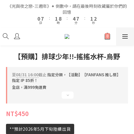
2
2
9
9
3
3
6
6
9
9
3
3
4
4
《光與夜之戀-三週年》✦ 倒數中，請在最後時刻收藏屬於你們的
《光與夜之戀-三週年》✦ 倒數中，請在最後時刻收藏屬於你們的
1
1
8
8
2
2
9
9
5
5
8
8
2
2
3
3
回憶
回憶
9
0
0
7
7
:
:
1
1
8
8
:
:
4
4
7
7
:
:
1
1
2
2
8
9
9
日
日
時
時
分
分
秒
秒
6
6
0
0
7
7
3
3
6
6
0
0
1
1
7
8
8
9
5
5
6
6
2
2
5
5
0
0
6
7
7
8
4
4
5
5
1
1
4
4
5
6
9
6
7
全館滿$999即享免運🚛
3
3
4
4
0
0
3
3
4
5
8
5
6
2
2
3
3
2
2
3
4
7
4
5
【預購】排球少年!!-搖搖水杯-烏野
1
1
2
2
1
1
2
9
3
6
9
3
4
《光與夜之戀-三週年》✦ 倒數中，請在最後時刻收藏屬於你們的
0
0
1
1
0
0
1
8
2
9
5
8
2
3
回憶
0
0
0
7
:
1
8
:
4
7
:
1
2
至
08/31 16:00
截止
指定分類，【活動】【FANFANS 推し祭】
日
時
分
秒
6
0
7
3
6
0
1
指定 IP 85折！
5
6
2
5
0
全店，滿999免運費
4
5
1
4
3
4
0
3
2
3
2
NT$450
1
2
1
0
1
0
0
**預計2026年5月下旬陸續出貨