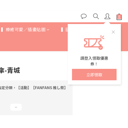
▍療癒可愛／插畫貼圖
▍國際IP
▍歐美卡通
請登入領取優惠
券！
傘-青城
立即領取
定分類，【活動】【FANFANS 推し祭】