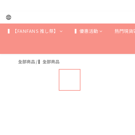
▍【FANFANS 推し祭】
▍優惠活動
熱門現貨
全部商品
/
▍全部商品