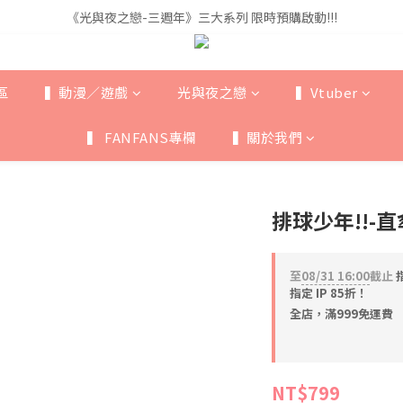
《光與夜之戀-三週年》三大系列 限時預購啟動!!!
《光與夜之戀-三週年》三大系列 限時預購啟動!!!
全館滿$999即享免運🚛
《光與夜之戀-三週年》三大系列 限時預購啟動!!!
區
▍動漫／遊戲
光與夜之戀
▍Vtuber
▍ FANFANS專欄
▍關於我們
排球少年!!-直
至
08/31 16:00
截止
指
指定 IP 85折！
全店，滿999免運費
NT$799