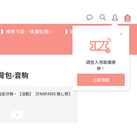
▍療癒可愛／插畫貼圖
▍國際IP
▍歐美卡通
請登入領取優惠
券！
側背包-音駒
立即領取
定分類，【活動】【FANFANS 推し祭】