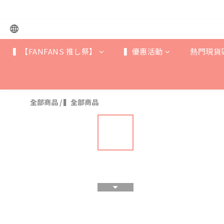
▍【FANFANS 推し祭】
▍優惠活動
熱門現貨
全部商品
/
▍全部商品