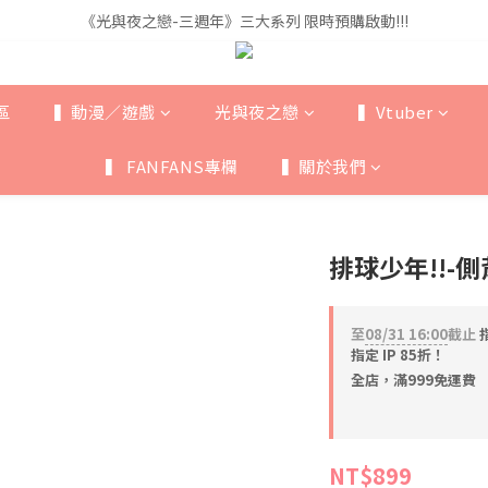
《光與夜之戀-三週年》三大系列 限時預購啟動!!!
《光與夜之戀-三週年》三大系列 限時預購啟動!!!
全館滿$999即享免運🚛
《光與夜之戀-三週年》三大系列 限時預購啟動!!!
區
▍動漫／遊戲
光與夜之戀
▍Vtuber
▍ FANFANS專欄
▍關於我們
排球少年!!-
至
08/31 16:00
截止
指
指定 IP 85折！
全店，滿999免運費
NT$899