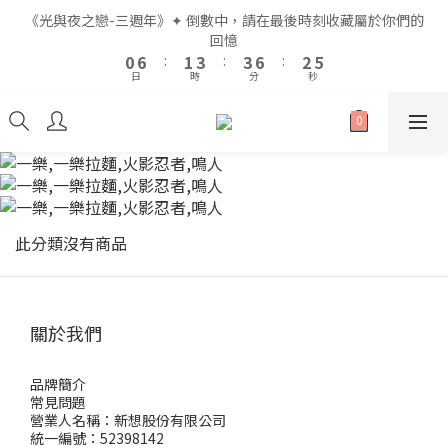
2
2
8
8
3
3
5
5
5
5
8
8
4
4
7
7
《光與夜之戀-三週年》✦ 倒數中，請在最後時刻收藏屬於你們的
《光與夜之戀-三週年》✦ 倒數中，請在最後時刻收藏屬於你們的
1
1
7
7
2
2
4
4
4
4
7
7
3
3
6
6
回憶
回憶
9
0
0
6
6
:
:
1
1
3
3
:
:
3
3
6
6
:
:
2
2
5
5
8
9
日
日
時
時
分
分
秒
秒
5
5
0
0
2
2
2
2
5
5
1
1
4
4
7
8
9
4
4
1
1
1
1
4
4
0
0
3
3
6
7
9
9
8
3
3
0
0
0
0
3
3
2
2
5
6
8
8
7
全館滿$999即享免運🚛
2
2
2
2
1
1
4
5
7
7
6
9
1
1
1
1
0
0
3
9
4
6
6
9
5
8
0
0
0
0
2
8
3
5
5
8
4
7
《光與夜之戀-三週年》✦ 倒數中，請在最後時刻收藏屬於你們的
1
7
2
4
4
7
3
6
回憶
此分類沒有商品
0
6
:
1
3
:
3
6
:
2
5
日
時
分
秒
5
0
2
2
5
1
4
4
1
1
4
0
3
3
0
0
3
2
關於我們
2
2
1
1
1
0
0
0
品牌簡介
常見問題
營業人名稱：新想股份有限公司
統一編號：52398142