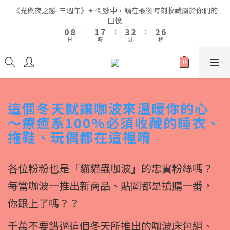
2
2
3
3
9
9
5
5
4
4
4
4
8
8
《光與夜之戀-三週年》✦ 倒數中，請在最後時刻收藏屬於你們的
《光與夜之戀-三週年》✦ 倒數中，請在最後時刻收藏屬於你們的
1
1
9
9
2
2
8
8
4
4
3
3
3
3
7
7
回憶
回憶
9
0
0
8
8
:
:
1
1
7
7
:
:
3
3
2
2
:
:
2
2
6
6
8
9
日
日
時
時
分
分
秒
秒
7
7
0
0
6
6
2
2
1
1
1
1
5
5
7
8
9
9
6
6
5
5
1
1
0
0
0
0
4
4
6
7
9
8
8
5
5
4
4
0
0
3
3
5
6
8
7
7
全館滿$999即享免運🚛
4
4
3
3
2
2
4
5
7
6
6
3
3
2
2
1
1
3
4
6
5
5
9
2
2
1
1
0
0
2
3
9
5
4
4
8
這個冬天就讓咖波來溫暖你的心
《光與夜之戀-三週年》✦ 倒數中，請在最後時刻收藏屬於你們的
1
1
0
0
1
9
2
8
4
3
3
7
回憶
～療癒系100%必須收藏的睡衣、
0
0
0
8
:
1
7
:
3
2
:
2
6
拖鞋、玩偶都在這裡唷
日
時
分
秒
7
0
6
2
1
1
5
6
5
1
0
0
4
5
4
0
3
各位粉粉也是「貓貓蟲咖波」的忠實粉絲嗎？
4
3
2
3
2
1
每當咖波一推出新商品、貼圖都是搶購一番，
2
1
0
你跟上了嗎？？
1
0
0
千萬不要錯過這個冬天所推出的咖波床包組、