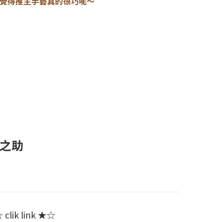
覺得推主手藝真的很巧呢～
喵之助
clik link ★☆