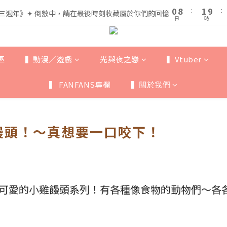
1
1
9
9
2
2
5
6
0
0
8
8
:
:
1
1
9
9
:
:
三週年》✦ 倒數中，請在最後時刻收藏屬於你們的回憶
三週年》✦ 倒數中，請在最後時刻收藏屬於你們的回憶
4
5
日
日
時
時
7
7
0
0
8
8
3
4
6
6
7
7
全館滿$999即享免運🚛
2
3
5
5
6
6
1
9
2
4
4
5
5
區
▍動漫／遊戲
光與夜之戀
▍Vtuber
0
8
:
1
9
:
三週年》✦ 倒數中，請在最後時刻收藏屬於你們的回憶
3
3
4
4
日
時
7
0
8
2
2
3
3
▍ FANFANS專欄
▍關於我們
6
7
1
1
2
2
5
6
0
0
1
1
4
5
0
0
3
4
饅頭！～真想要一口咬下！
2
3
1
2
0
1
0
可愛的小雞饅頭系列！有各種像食物的動物們～各