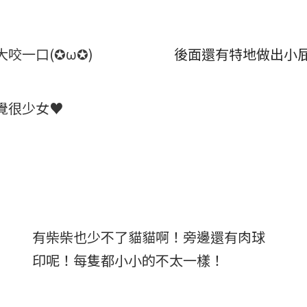
咬一口(✪ω✪)
後面還有特地做出小
覺很少女♥
有柴柴也少不了貓貓啊！旁邊還有肉球
印呢！每隻都小小的不太一樣！