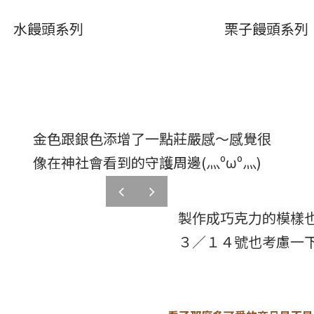
水饅頭系列
栗子饅頭系列
金色跟銀色添增了一點莊嚴感～感覺很
像在神社會看到的守護周邊(灬ºωº灬)
prev
next
製作成巧克力的模樣
３／１４號也考慮一