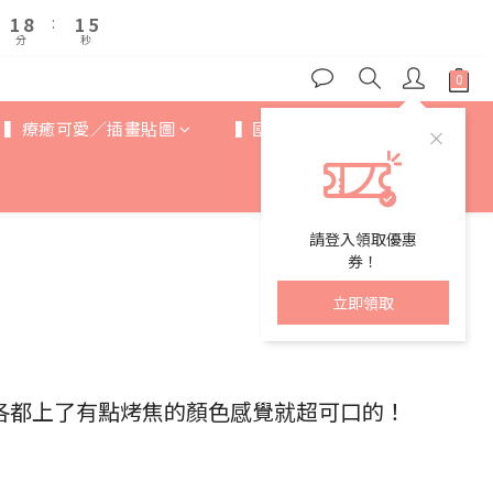
2
2
9
9
2
2
6
6
6
6
1
1
8
8
:
:
1
1
5
5
5
5
9
分
分
秒
秒
0
0
7
7
0
0
4
4
4
4
8
6
6
3
3
3
3
7
5
5
2
2
2
9
2
6
4
4
1
1
▍療癒可愛／插畫貼圖
▍國際IP
▍歐美卡通
1
8
:
1
5
3
3
0
0
分
秒
0
7
0
4
2
2
6
3
1
1
5
2
0
0
4
1
請登入領取優惠
3
0
券！
2
立即領取
1
0
各都上了有點烤焦的顏色感覺就超可口的！