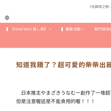
《光與夜之戀-
《光與夜之戀-
▍【FANFANS 推し祭】
▍優惠活動
熱門現貨
《光與夜之戀-
知道我餓了？超可愛的
柴柴出
日本推主やまざきうなむー創作了一堆超
但是注意喔這是不能食用的喔！！！