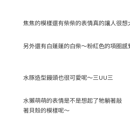
焦焦的模樣還有柴柴的表情真的讓人很想大
另外還有白蓬蓬的白柴～粉紅色的項圈感
水豚造型饅頭也很可愛呢～三UU三
水獺萌萌的表情是不是想起了牠躺著敲
著貝殼的模樣呢～