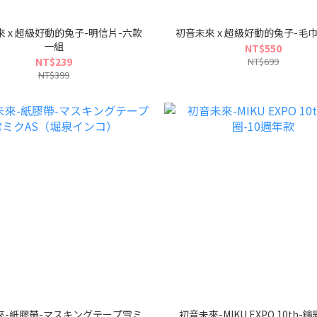
 x 超級好動的兔子-明信片-六款
初音未來 x 超級好動的兔子-毛
一組
NT$550
NT$239
NT$699
NT$399
來-紙膠帶-マスキングテープ雪ミ
初音未來-MIKU EXPO 10th-鑰