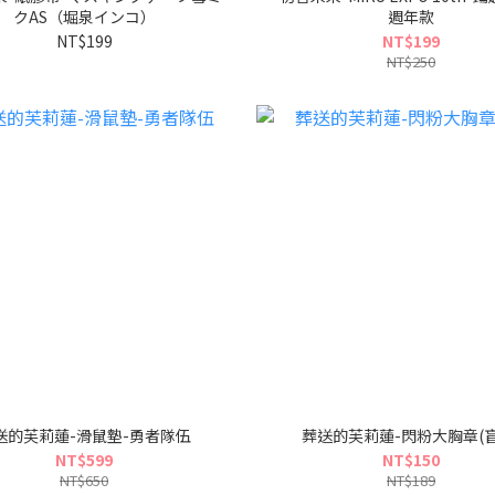
クAS（堀泉インコ）
週年款
NT$199
NT$199
NT$250
送的芙莉蓮-滑鼠墊-勇者隊伍
葬送的芙莉蓮-閃粉大胸章(盲
NT$599
NT$150
NT$650
NT$189