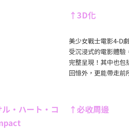
↑3D化
美少女戰士電影4-D
受沉浸式的電影體驗
完整呈現！其中也包
回憶外，更能帶走前
サル・ハート・コ
↑必收周邊
mpact