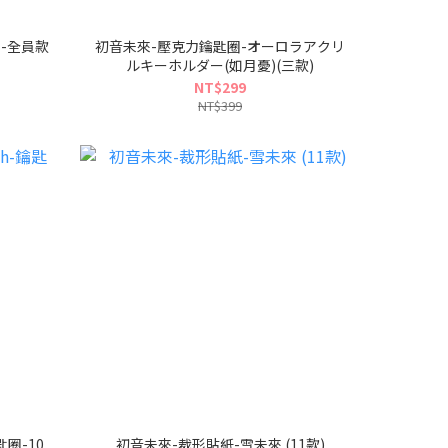
巾-全員款
初音未來-壓克力鑰匙圈-オーロラアクリ
ルキーホルダー(如月憂)(三款)
NT$299
NT$399
匙圈-10
初音未來-裁形貼紙-雪未來 (11款)