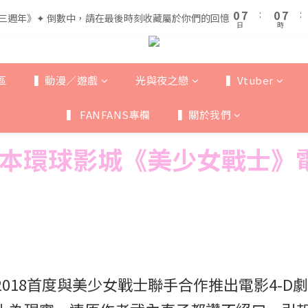
1
1
8
8
1
1
8
8
5
5
0
0
7
7
:
:
0
0
7
7
:
:
三週年》✦ 倒數中，請在最後時刻收藏屬於你們的回憶
三週年》✦ 倒數中，請在最後時刻收藏屬於你們的回憶
4
4
日
日
時
時
6
6
6
6
3
3
5
5
5
5
全館滿$999即享免運🚛
2
9
2
9
4
4
4
4
1
8
1
8
3
3
3
3
區
▍動漫／遊戲
光與夜之戀
▍Vtuber
0
7
:
0
7
:
三週年》✦ 倒數中，請在最後時刻收藏屬於你們的回憶
2
2
2
2
日
時
6
6
1
1
1
1
▍ FANFANS專欄
▍關於我們
5
5
0
0
0
0
4
4
3
3
本環球影城《美少女戰士》電
2
2
1
1
0
0
pan 2018首度與美少女戰士聯手合作推出電影4-D劇場『