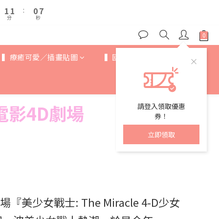
2
2
2
2
1
1
7
7
6
6
5
1
1
1
1
:
:
0
0
6
6
5
5
4
分
分
秒
秒
0
0
0
0
5
5
4
4
3
9
4
4
3
3
2
8
3
3
2
2
1
7
2
2
▍療癒可愛／插畫貼圖
▍國際IP
▍歐美卡通
1
1
:
0
6
1
1
分
秒
0
0
5
0
0
4
3
2
影4D劇場
請登入領取優惠
1
券！
0
立即領取
美少女戰士: The Miracle 4-D少女