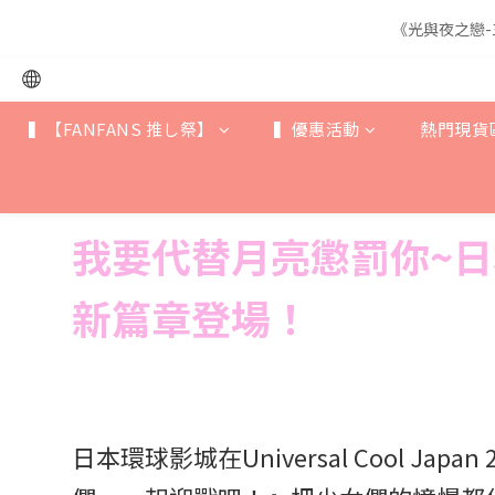
《光與夜之戀-
《光與夜之戀-
▍【FANFANS 推し祭】
▍優惠活動
熱門現貨
《光與夜之戀-
我要代替月亮懲罰你~日
新篇章
登場！
日本環球影城在Universal Cool Ja