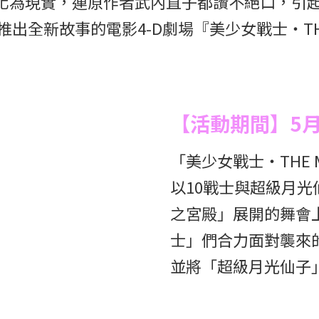
化為現實，連原作者武內直子都讚不絕口，引
在五月底推出全新故事的電影4-D劇場『美少女戰士・THE MI
【活動期間】5月3
「美少女戰士・THE MIR
以10戰士與超級月
之宮殿」展開的舞會
士」們合力面對襲來
並將「超級月光仙子