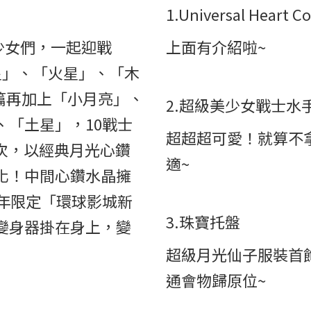
1.Universal Heart 
4-D少女們，一起迎戰
上面有介紹啦~
星」、「火星」、「木
ce篇再加上「小月亮」、
2.超級美少女戰士水
「土星」，10戰士
超超超可愛！就算不
次，以經典月光心鑽
適~
化！中間心鑽水晶擁
年限定「環球影城新
3.珠寶托盤
變身器掛在身上，變
超級月光仙子服裝首
通會物歸原位~