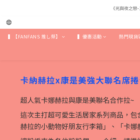
《光與夜之戀-
《光與夜之戀-
▍【FANFANS 推し祭】
▍優惠活動
熱門現貨
《光與夜之戀-
卡納赫拉x康是美強大聯名席
超人氣卡娜赫拉與康是美聯名合作拉~
這次主打超可愛生活居家系列商品，包
赫拉的小動物好朋友行李箱」、「卡娜