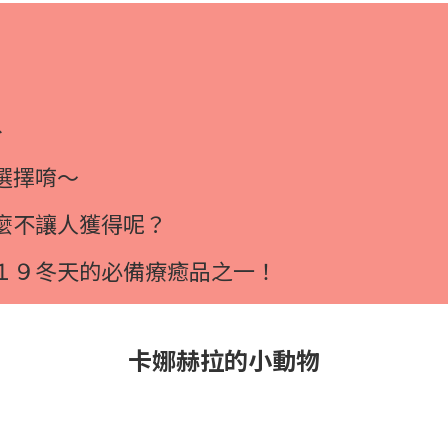
外
選擇唷～
麼不讓人獲得呢？
１９冬天的必備療癒品之一！
卡娜赫拉的小動物