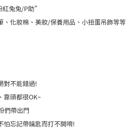
紅兔兔/P助"
筆、化妝棉、美妝/保養用品、小扭蛋吊飾等等
絕對不能錯過!
靠頭都很OK~
粉們帶出門
不怕忘記帶鑰匙而打不開唷!