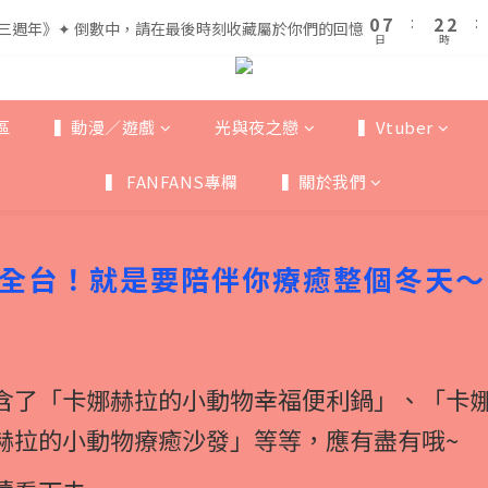
1
1
8
8
3
3
3
3
5
7
7
0
0
7
7
:
:
2
2
2
2
:
:
三週年》✦ 倒數中，請在最後時刻收藏屬於你們的回憶
三週年》✦ 倒數中，請在最後時刻收藏屬於你們的回憶
4
6
6
日
日
時
時
6
6
1
1
1
1
3
5
5
5
5
0
0
0
0
全館滿$999即享免運🚛
2
9
4
4
4
4
1
8
3
3
3
3
區
▍動漫／遊戲
光與夜之戀
▍Vtuber
0
7
:
2
2
:
三週年》✦ 倒數中，請在最後時刻收藏屬於你們的回憶
2
2
日
時
6
1
1
1
1
▍ FANFANS專欄
▍關於我們
5
0
0
0
0
4
3
2
捲全台！就是要陪伴你療癒整個冬天～
1
0
含了「卡娜赫拉的小動物幸福便利鍋」、「卡
赫拉的小動物療癒沙發」等等，應有盡有哦~