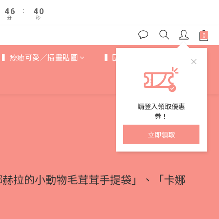
5
5
7
7
4
4
9
8
4
4
6
6
:
:
3
3
9
9
8
7
分
分
秒
秒
3
3
5
5
2
2
8
8
7
9
6
2
2
4
4
1
1
7
7
6
8
5
1
1
3
3
0
0
6
6
5
7
4
0
0
2
2
5
5
▍療癒可愛／插畫貼圖
▍國際IP
▍歐美卡通
4
6
:
3
9
1
1
4
4
分
秒
3
5
2
8
0
0
3
3
2
4
1
7
2
2
1
3
0
6
1
1
0
2
5
請登入領取優惠
0
0
1
4
券！
0
3
立即領取
2
1
0
娜赫拉的小動物毛茸茸手提袋」、「卡娜