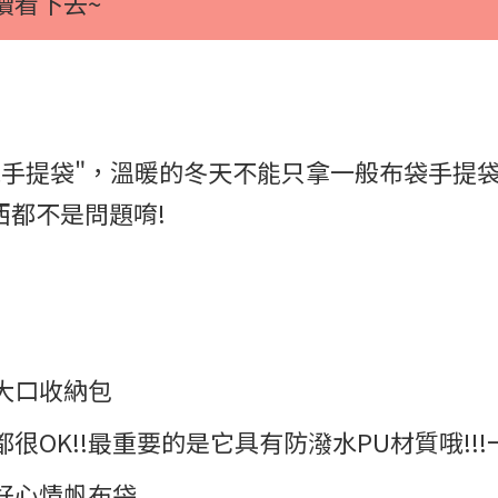
續看下去~
茸手提袋"，溫暖的冬天不能只拿一般布袋手提
西都不是問題唷!
大口收納包
OK!!最重要的是它具有防潑水PU材質哦!!
好心情帆布袋