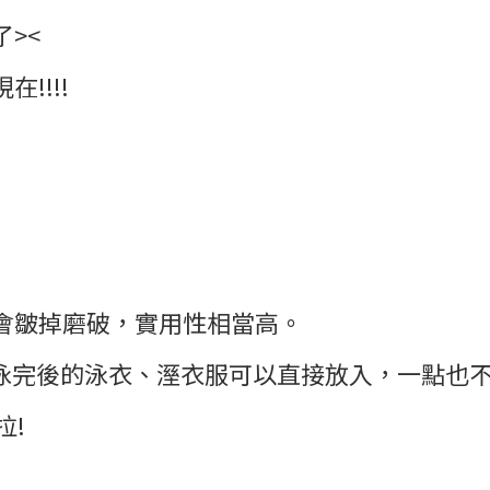
><
!!!!
會皺掉磨破，實用性相當高。
游泳完後的泳衣、溼衣服可以直接放入，一點也
拉!