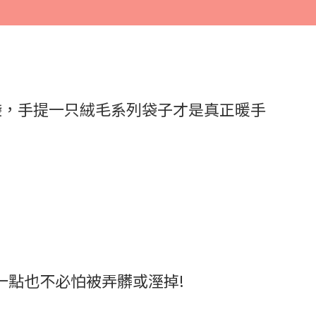
袋，手提一只絨毛系列袋子才是真正暖手
!一點也不必怕被弄髒或溼掉!