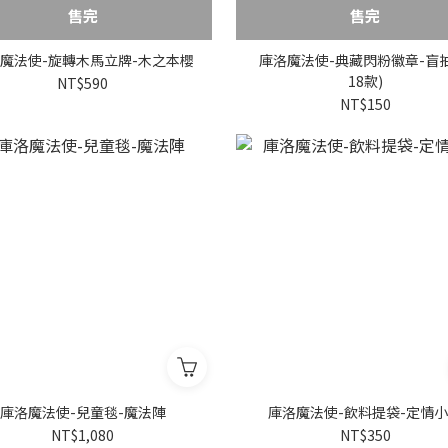
售完
售完
魔法使-旋轉木馬立牌-木之本櫻
庫洛魔法使-典藏閃粉徽章-盲抽
18款)
NT$590
NT$150
庫洛魔法使-兒童毯-魔法陣
庫洛魔法使-飲料提袋-定情
NT$1,080
NT$350