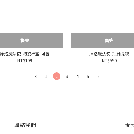
售完
售完
庫洛魔法使-陶瓷杯墊-可魯
庫洛魔法使-抽繩提袋
NT$199
NT$550
1
2
3
4
5
聯絡我們
★☆ 