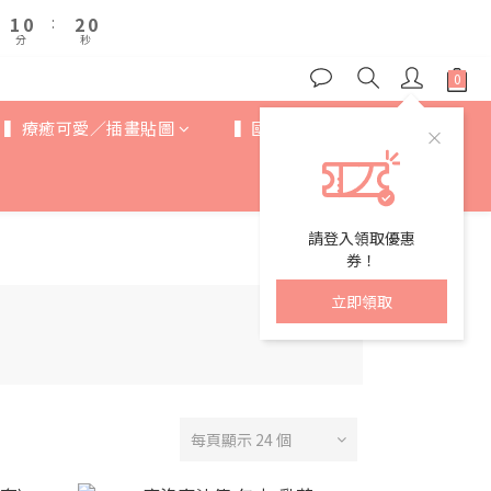
2
2
1
1
2
2
6
5
6
1
1
0
0
:
:
1
1
9
9
5
4
5
分
分
秒
秒
0
0
0
0
8
8
4
3
4
7
7
3
2
3
6
6
2
1
2
5
5
▍療癒可愛／插畫貼圖
▍國際IP
▍歐美卡通
1
0
:
1
9
4
4
分
秒
0
0
8
3
3
7
2
2
6
1
1
5
請登入領取優惠
0
0
4
券！
3
立即領取
2
1
0
每頁顯示 24 個