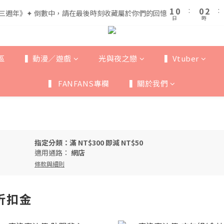
2
2
1
1
1
1
3
3
6
5
5
7
1
1
0
0
:
:
0
0
2
2
:
:
三週年》✦ 倒數中，請在最後時刻收藏屬於你們的回憶
三週年》✦ 倒數中，請在最後時刻收藏屬於你們的回憶
5
4
4
6
日
日
時
時
0
0
1
1
4
3
3
5
0
0
全館滿$999即享免運🚛
3
2
2
4
2
1
1
3
區
▍動漫／遊戲
光與夜之戀
▍Vtuber
1
0
:
0
2
:
三週年》✦ 倒數中，請在最後時刻收藏屬於你們的回憶
日
時
0
1
▍ FANFANS專欄
▍關於我們
0
指定分類：滿 NT$300 即減 NT$50
適用通路：
網店
條款與細則
折扣金