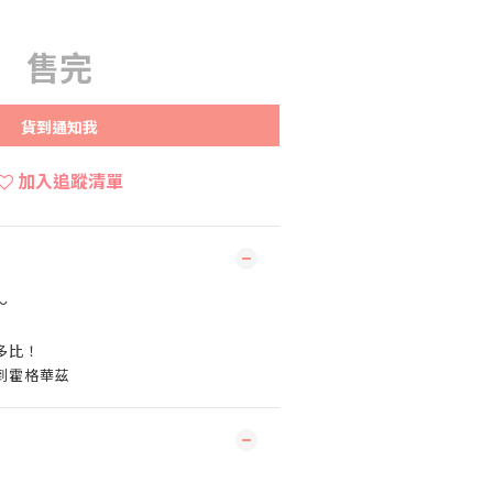
售完
貨到通知我
加入追蹤清單
～
多比！
到霍格華茲