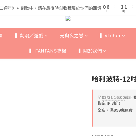
1
1
7
7
2
2
2
2
5
6
6
0
0
6
6
:
:
1
1
1
1
:
:
三週年》✦ 倒數中，請在最後時刻收藏屬於你們的回憶
三週年》✦ 倒數中，請在最後時刻收藏屬於你們的回憶
4
5
5
日
日
時
時
5
5
0
0
0
0
3
9
4
4
4
4
全館滿$999即享免運🚛
2
8
3
3
3
3
1
7
2
2
2
2
區
▍動漫／遊戲
光與夜之戀
▍Vtuber
0
6
:
1
1
:
三週年》✦ 倒數中，請在最後時刻收藏屬於你們的回憶
1
1
日
時
5
0
0
0
0
▍ FANFANS專欄
▍關於我們
4
3
2
1
哈利波特-12
0
至
08/31 16:00
截止
指
指定 IP 8折！
全店，滿999免運費