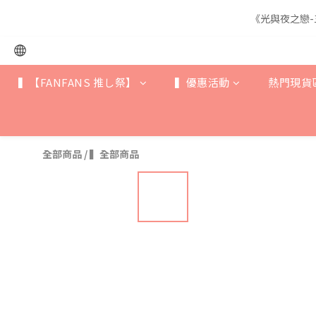
《光與夜之戀-
《光與夜之戀-
▍【FANFANS 推し祭】
▍優惠活動
熱門現貨
《光與夜之戀-
全部商品
/
▍全部商品