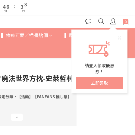
5
5
7
7
4
4
3
3
9
8
7
4
4
6
6
:
:
3
3
2
2
8
7
6
分
分
秒
秒
3
3
5
5
2
2
1
1
7
9
6
5
2
2
4
4
1
1
0
0
6
8
5
4
1
1
3
3
0
0
5
7
4
3
0
0
2
2
▍療癒可愛／插畫貼圖
▍國際IP
▍歐美卡通
4
6
:
3
2
1
1
分
秒
3
5
2
1
0
0
2
4
1
0
1
3
0
0
2
請登入領取優惠
1
券！
吋魔法世界方枕-史萊哲林
0
立即領取
定分類，【活動】【FANFANS 推し祭】