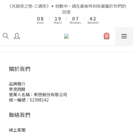
2
2
3
3
2
2
9
9
6
6
4
4
《光與夜之戀-三週年》✦ 倒數中，請在最後時刻收藏屬於你們的
《光與夜之戀-三週年》✦ 倒數中，請在最後時刻收藏屬於你們的
1
1
9
9
2
2
1
1
8
8
5
5
3
3
回憶
回憶
9
9
0
0
8
8
:
:
1
1
9
9
:
:
0
0
7
7
:
:
4
4
2
2
8
9
8
Days
Days
Hours
Hours
Minutes
Minutes
Seconds
Seconds
7
7
0
0
8
8
6
6
3
3
1
1
7
8
7
9
6
6
7
7
5
5
2
2
0
0
6
7
6
8
5
5
6
6
4
4
1
1
5
6
5
9
7
全館滿$999即享免運🚛
4
4
5
5
3
3
0
0
4
5
4
8
6
3
3
4
4
2
2
3
4
3
7
5
2
2
3
3
1
1
2
3
2
9
6
4
《光與夜之戀-三週年》✦ 倒數中，請在最後時刻收藏屬於你們的
1
1
2
2
0
0
1
9
2
1
8
5
3
回憶
關於我們
0
0
1
1
0
8
:
1
9
:
0
7
:
4
2
0
0
Days
Hours
Minutes
Seconds
7
0
8
6
3
1
品牌簡介
6
7
5
2
0
常見問題
5
6
4
1
營業人名稱：新想股份有限公司
4
5
3
0
統一編號：52398142
3
4
2
2
3
1
聯絡我們
1
2
0
0
1
線上客服
0