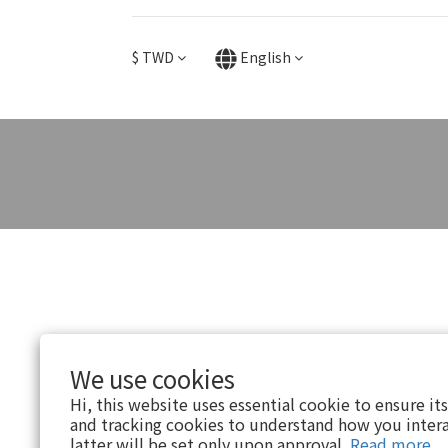
$
TWD
English
We use cookies
Hi, this website uses essential cookie to ensure it
and tracking cookies to understand how you intera
latter will be set only upon approval.
Read more