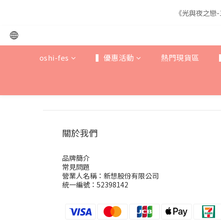
《光與夜之戀-
《光與夜之戀-
oshi-fes
▍優惠活動
熱門現貨區
《光與夜之戀-
關於我們
品牌簡介
常見問題
營業人名稱：新想股份有限公司
統一編號：52398142