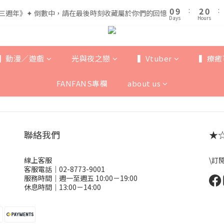
1
1
3
3
1
1
5
7
5
0
0
9
9
:
:
2
2
0
0
:
:
三週年》✦ 倒數中，請在最後時刻收藏屬於你們的回憶
三週年》✦ 倒數中，請在最後時刻收藏屬於你們的回憶
4
6
4
Days
Days
Hours
Hours
8
8
1
1
3
5
3
7
7
0
0
全館滿$999即享免運🚛
2
4
2
6
6
1
3
1
5
5
▍動漫／遊戲
光與夜之戀
▍Vtuber
▍療癒
0
9
:
2
0
:
三週年》✦ 倒數中，請在最後時刻收藏屬於你們的回憶
4
4
Days
Hours
8
1
3
3
FANFANS專欄
about us
7
0
2
2
6
1
1
5
0
0
4
3
聯絡我們
★☆ 
2
1
線上客服
\訂
0
客服電話｜02-8773-9001
服務時間｜週一至週五 10:00－19:00
休息時間｜13:00－14:00