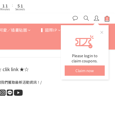
2
2
2
2
6
6
2
2
6
6
6
1
1
1
1
:
:
5
5
1
1
5
5
9
5
Minutes
Minutes
Seconds
Seconds
0
0
0
0
4
4
0
0
4
4
8
4
3
3
3
3
7
3
2
2
2
2
6
2
1
1
可愛／插畫貼圖
▍國際IP
▍歐美卡通
1
1
:
5
1
0
0
Minutes
Seconds
0
0
4
0
3
2
1
Please login to
0
claim coupons.
clik link ★☆
Claim now
閱我們獲取最新活動資訊！/